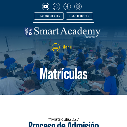
I-SAE ACUDIENTES
I-SAE TEACHERS
Menú
Matrículas
#Matrícula2027
Proceso de Admisión