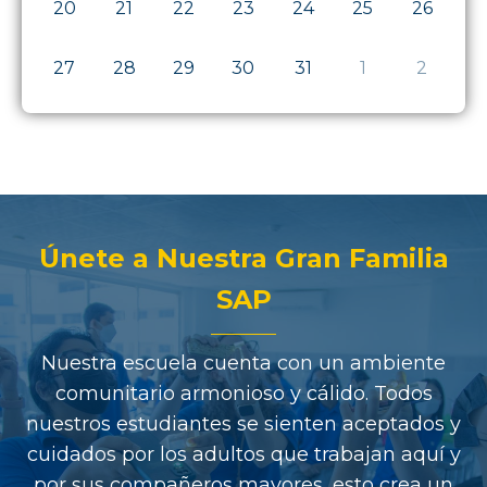
20
21
22
23
24
25
26
27
28
29
30
31
1
2
Únete a Nuestra Gran Familia
SAP
Nuestra escuela cuenta con un ambiente
comunitario armonioso y cálido. Todos
nuestros estudiantes se sienten aceptados y
cuidados por los adultos que trabajan aquí y
por sus compañeros mayores, esto crea un