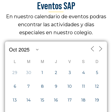
Eventos SAP
En nuestro calendario de eventos podras
encontrar las actividades y días
especiales en nuestro colegio.
L
M
M
J
V
S
D
29
30
1
2
3
4
5
6
7
8
9
10
11
12
13
14
15
16
17
18
19